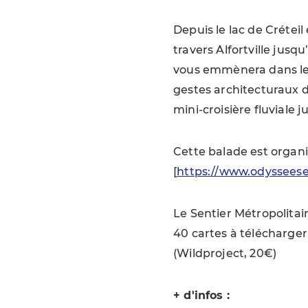
Depuis le lac de Crétei
travers Alfortville jus
vous emmènera dans les
gestes architecturaux d
mini-croisière fluviale j
Cette balade est organ
[
https://www.odysseese
Le Sentier Métropolitai
40 cartes à télécharger 
(Wildproject, 20€)
+ d'infos :